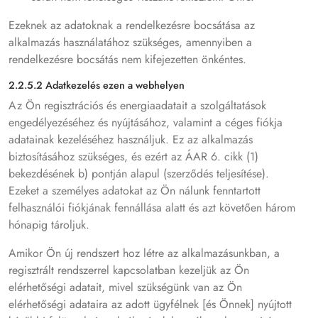
Ezeknek az adatoknak a rendelkezésre bocsátása az
alkalmazás használatához szükséges, amennyiben a
rendelkezésre bocsátás nem kifejezetten önkéntes.
2.2.5.2 Adatkezelés ezen a webhelyen
Az Ön regisztrációs és energiaadatait a szolgáltatások
engedélyezéséhez és nyújtásához, valamint a céges fiókja
adatainak kezeléséhez használjuk. Ez az alkalmazás
biztosításához szükséges, és ezért az ÁAR 6. cikk (1)
bekezdésének b) pontján alapul (szerződés teljesítése).
Ezeket a személyes adatokat az Ön nálunk fenntartott
felhasználói fiókjának fennállása alatt és azt követően három
hónapig tároljuk.
Amikor Ön új rendszert hoz létre az alkalmazásunkban, a
regisztrált rendszerrel kapcsolatban kezeljük az Ön
elérhetőségi adatait, mivel szükségünk van az Ön
elérhetőségi adataira az adott ügyfélnek [és Önnek] nyújtott