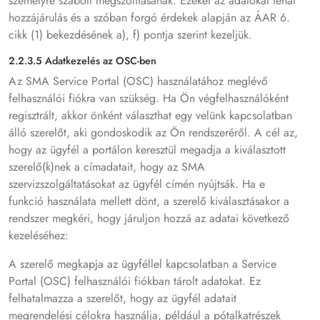
személyre szabott megszólításának. Ezeket az adatokat tehát
hozzájárulás és a szóban forgó érdekek alapján az ÁAR 6.
cikk (1) bekezdésének a), f) pontja szerint kezeljük.
2.2.3.5 Adatkezelés az OSC-ben
Az SMA Service Portal (OSC) használatához meglévő
felhasználói fiókra van szükség. Ha Ön végfelhasználóként
regisztrált, akkor önként választhat egy velünk kapcsolatban
álló szerelőt, aki gondoskodik az Ön rendszeréről. A cél az,
hogy az ügyfél a portálon keresztül megadja a kiválasztott
szerelő(k)nek a címadatait, hogy az SMA
szervizszolgáltatásokat az ügyfél címén nyújtsák. Ha e
funkció használata mellett dönt, a szerelő kiválasztásakor a
rendszer megkéri, hogy járuljon hozzá az adatai következő
kezeléséhez:
A szerelő megkapja az ügyféllel kapcsolatban a Service
Portal (OSC) felhasználói fiókban tárolt adatokat. Ez
felhatalmazza a szerelőt, hogy az ügyfél adatait
megrendelési célokra használja, például a pótalkatrészek