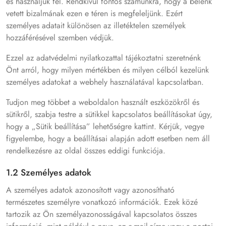
és használjuk fel. Rendkívül fontos számunkra, hogy a belénk
vetett bizalmának ezen e téren is megfeleljünk. Ezért
személyes adatait különösen az illetéktelen személyek
hozzáférésével szemben védjük.
Ezzel az adatvédelmi nyilatkozattal tájékoztatni szeretnénk
Önt arról, hogy milyen mértékben és milyen célból kezelünk
személyes adatokat a webhely használatával kapcsolatban.
Tudjon meg többet a weboldalon használt eszközökről és
sütikről, szabja testre a sütikkel kapcsolatos beállításokat úgy,
hogy a „Sütik beállítása” lehetőségre kattint. Kérjük, vegye
figyelembe, hogy a beállításai alapján adott esetben nem áll
rendelkezésre az oldal összes eddigi funkciója.
1.2 Személyes adatok
A személyes adatok azonosított vagy azonosítható
természetes személyre vonatkozó információk. Ezek közé
tartozik az Ön személyazonosságával kapcsolatos összes