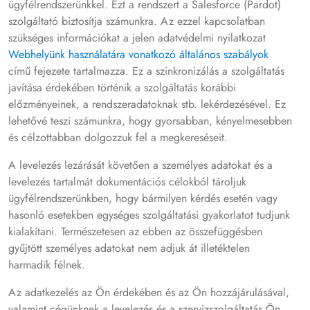
ügyfélrendszerünkkel. Ezt a rendszert a Salesforce (Pardot)
szolgáltató biztosítja számunkra. Az ezzel kapcsolatban
szükséges információkat a jelen adatvédelmi nyilatkozat
Webhelyünk használatára vonatkozó általános szabályok
című fejezete tartalmazza. Ez a szinkronizálás a szolgáltatás
javítása érdekében történik a szolgáltatás korábbi
előzményeinek, a rendszeradatoknak stb. lekérdezésével. Ez
lehetővé teszi számunkra, hogy gyorsabban, kényelmesebben
és célzottabban dolgozzuk fel a megkereséseit.
A levelezés lezárását követően a személyes adatokat és a
levelezés tartalmát dokumentációs célokból tároljuk
ügyfélrendszerünkben, hogy bármilyen kérdés esetén vagy
hasonló esetekben egységes szolgáltatási gyakorlatot tudjunk
kialakítani. Természetesen az ebben az összefüggésben
gyűjtött személyes adatokat nem adjuk át illetéktelen
harmadik félnek.
Az adatkezelés az Ön érdekében és az Ön hozzájárulásával,
valamint cégünknek a levelezés és a szervizszolgáltatás Ön