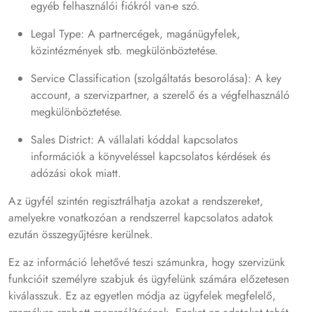
egyéb felhasználói fiókról van-e szó.
Legal Type: A partnercégek, magánügyfelek,
közintézmények stb. megkülönböztetése.
Service Classification (szolgáltatás besorolása): A key
account, a szervizpartner, a szerelő és a végfelhasználó
megkülönböztetése.
Sales District: A vállalati kóddal kapcsolatos
információk a könyveléssel kapcsolatos kérdések és
adózási okok miatt.
Az ügyfél szintén regisztrálhatja azokat a rendszereket,
amelyekre vonatkozóan a rendszerrel kapcsolatos adatok
ezután összegyűjtésre kerülnek.
Ez az információ lehetővé teszi számunkra, hogy szervizünk
funkcióit személyre szabjuk és ügyfelünk számára előzetesen
kiválasszuk. Ez az egyetlen módja az ügyfelek megfelelő,