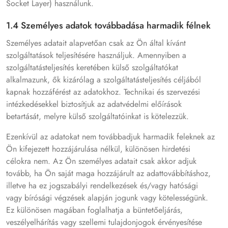
Socket Layer) használunk.
1.4 Személyes adatok továbbadása harmadik félnek
Személyes adatait alapvetőan csak az Ön által kívánt
szolgáltatások teljesítésére használjuk. Amennyiben a
szolgáltatásteljesítés keretében külső szolgáltatókat
alkalmazunk, ők kizárólag a szolgáltatásteljesítés céljából
kapnak hozzáférést az adatokhoz. Technikai és szervezési
intézkedésekkel biztosítjuk az adatvédelmi előírások
betartását, melyre külső szolgáltatóinkat is kötelezzük.
Ezenkívül az adatokat nem továbbadjuk harmadik feleknek az
Ön kifejezett hozzájárulása nélkül, különösen hirdetési
célokra nem. Az Ön személyes adatait csak akkor adjuk
tovább, ha Ön saját maga hozzájárult az adattovábbításhoz,
illetve ha ez jogszabályi rendelkezések és/vagy hatósági
vagy bírósági végzések alapján jogunk vagy kötelességünk.
Ez különösen magában foglalhatja a büntetőeljárás,
veszélyelhárítás vagy szellemi tulajdonjogok érvényesítése