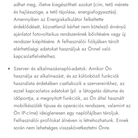
adhat meg, illetve kiegészítheti azokat (cím, tető mérete
és hajlásszöge, a tető tájolása, energiafogyasztás).
Amennyiben az Energiakalkulátor felkeltette
érdeklődését, közvetlenül kérhet nem kötelező érvényű
ajánlatot fotovoltaikus rendszerének bővítésére vagy új
rendszer kiépítésére. A felhasználói fiókjában tárolt
elérhetőségi adatokat használjuk az Önnel való
kapcsolatfelvételhez.
Szerver- és alkalmazásnapló-adatok: Amikor Ön
használja az alkalmazást, és az különböző funkciók
használata érdekében csatlakozik a szervereinkhez, az
ezzel kapcsolatos adatokat (pl. a látogatás dátuma és
időpontja, a megnyitott funkciók, az Ön által használt
mobilkészülék típusa és operációs rendszere, valamint az
Ön IP-címe) ideiglenesen egy naplófájlban tároljuk.
Felhasználói profilokat álnéven is létrehozhatunk. Ennek
során nem lehetséges visszakövetkeztetni Önre.