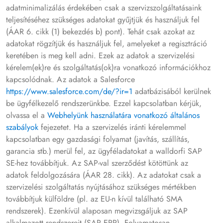
adatminimalizálás érdekében csak a szervizszolgáltatásaink
teljesítéséhez szükséges adatokat gyűjtjük és használjuk fel
(ÁAR 6. cikk (1) bekezdés b) pont). Tehát csak azokat az
adatokat rögzítjük és használjuk fel, amelyeket a regisztráció
keretében is meg kell adni. Ezek az adatok a szervizelési
kérelem(ek)re és szolgáltatás(ok)ra vonatkozó információkhoz
kapcsolódnak. Az adatok a Salesforce
https://www.salesforce.com/de/?ir=1
adatbázisából kerülnek
be ügyfélkezelő rendszerünkbe. Ezzel kapcsolatban kérjük,
olvassa el a
Webhelyünk használatára vonatkozó általános
szabályok
fejezetet. Ha a szervizelés iránti kérelemmel
kapcsolatban egy gazdasági folyamat (javítás, szállítás,
garancia stb.) merül fel, az ügyféladatokat a walldorfi SAP
SE-hez továbbítjuk. Az SAP-val szerződést kötöttünk az
adatok feldolgozására (ÁAR 28. cikk). Az adatokat csak a
szervizelési szolgáltatás nyújtásához szükséges mértékben
továbbítjuk külföldre (pl. az EU-n kívül található SMA
rendszerek). Ezenkívül alaposan megvizsgáljuk az SAP
alkalmazott rendszereit (SAP ERP). Folyamatosan