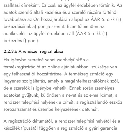
szállítási címeként. Ez csak az ügyfél érdekében történik. Az
adatok szerelő általi kezelése és a szerelő részére történő
továbbítása az Ön hozzájárulásán alapul az ÁAR 6. cikk (1)
bekezdésének a) pontja szerint. Ezen túlmenően az
adatkezelés az ügyfél érdekében áll (ÁAR 6. cikk (1)
bekezdés f) pont).
2.2.3.6 A rendszer regisztrálása
Ha igénybe szeretné venni webhelyünkön a
termékregisztrációt az online ajánlatunkban, szüksége van
egy felhasználói hozzáférésre. A termékregisztráció egy
ingyenes szolgáltatás, amely a magánfelhasználóknak szól,
de a szerelők is igénybe vehetik. Ennek során személyes
adatokat gyűjtünk, különösen a nevet és az e-mail-címet, a
rendszer telepítési helyének a címét, a regisztrálandó eszköz
sorozatszámát és üzembe helyezésének dátumát.
A regisztráció dátumától, a rendszer telepítési helyétől és a
készülék típusától függően a regisztráció a gyári garancia