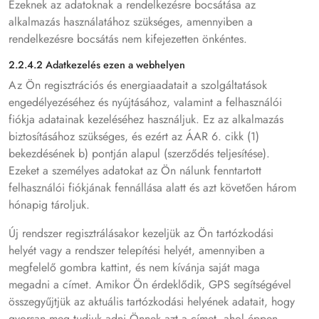
Ezeknek az adatoknak a rendelkezésre bocsátása az
alkalmazás használatához szükséges, amennyiben a
rendelkezésre bocsátás nem kifejezetten önkéntes.
2.2.4.2 Adatkezelés ezen a webhelyen
Az Ön regisztrációs és energiaadatait a szolgáltatások
engedélyezéséhez és nyújtásához, valamint a felhasználói
fiókja adatainak kezeléséhez használjuk. Ez az alkalmazás
biztosításához szükséges, és ezért az ÁAR 6. cikk (1)
bekezdésének b) pontján alapul (szerződés teljesítése).
Ezeket a személyes adatokat az Ön nálunk fenntartott
felhasználói fiókjának fennállása alatt és azt követően három
hónapig tároljuk.
Új rendszer regisztrálásakor kezeljük az Ön tartózkodási
helyét vagy a rendszer telepítési helyét, amennyiben a
megfelelő gombra kattint, és nem kívánja saját maga
megadni a címet. Amikor Ön érdeklődik, GPS segítségével
összegyűjtjük az aktuális tartózkodási helyének adatait, hogy
gyorsan meg tudjuk adni Önnek azt a címet, ahol éppen