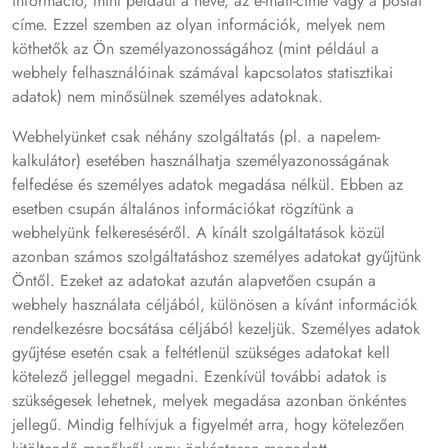
információ, mint például a neve, az e-mail-címe vagy a postai
címe. Ezzel szemben az olyan információk, melyek nem
köthetők az Ön személyazonosságához (mint például a
webhely felhasználóinak számával kapcsolatos statisztikai
adatok) nem minősülnek személyes adatoknak.
Webhelyünket csak néhány szolgáltatás (pl. a napelem-
kalkulátor) esetében használhatja személyazonosságának
felfedése és személyes adatok megadása nélkül. Ebben az
esetben csupán általános információkat rögzítünk a
webhelyünk felkereséséről. A kínált szolgáltatások közül
azonban számos szolgáltatáshoz személyes adatokat gyűjtünk
Öntől. Ezeket az adatokat azután alapvetően csupán a
webhely használata céljából, különösen a kívánt információk
rendelkezésre bocsátása céljából kezeljük. Személyes adatok
gyűjtése esetén csak a feltétlenül szükséges adatokat kell
kötelező jelleggel megadni. Ezenkívül további adatok is
szükségesek lehetnek, melyek megadása azonban önkéntes
jellegű. Mindig felhívjuk a figyelmét arra, hogy kötelezően