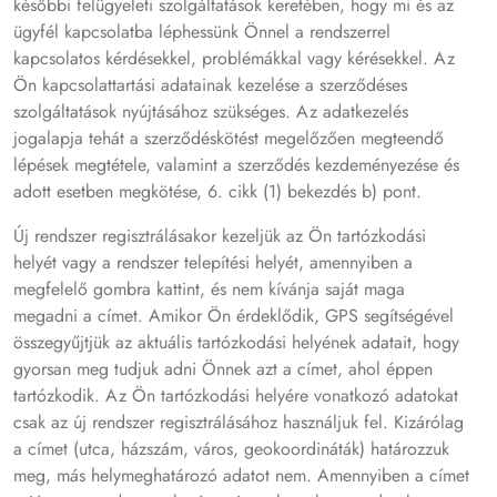
későbbi felügyeleti szolgáltatások keretében, hogy mi és az
ügyfél kapcsolatba léphessünk Önnel a rendszerrel
kapcsolatos kérdésekkel, problémákkal vagy kérésekkel. Az
Ön kapcsolattartási adatainak kezelése a szerződéses
szolgáltatások nyújtásához szükséges. Az adatkezelés
jogalapja tehát a szerződéskötést megelőzően megteendő
lépések megtétele, valamint a szerződés kezdeményezése és
adott esetben megkötése, 6. cikk (1) bekezdés b) pont.
Új rendszer regisztrálásakor kezeljük az Ön tartózkodási
helyét vagy a rendszer telepítési helyét, amennyiben a
megfelelő gombra kattint, és nem kívánja saját maga
megadni a címet. Amikor Ön érdeklődik, GPS segítségével
összegyűjtjük az aktuális tartózkodási helyének adatait, hogy
gyorsan meg tudjuk adni Önnek azt a címet, ahol éppen
tartózkodik. Az Ön tartózkodási helyére vonatkozó adatokat
csak az új rendszer regisztrálásához használjuk fel. Kizárólag
a címet (utca, házszám, város, geokoordináták) határozzuk
meg, más helymeghatározó adatot nem. Amennyiben a címet