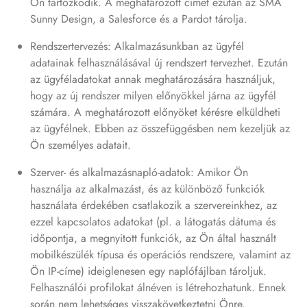
Ön tartózkodik. A meghatározott címet ezután az SMA
Sunny Design, a Salesforce és a Pardot tárolja.
Rendszertervezés: Alkalmazásunkban az ügyfél
adatainak felhasználásával új rendszert tervezhet. Ezután
az ügyféladatokat annak meghatározására használjuk,
hogy az új rendszer milyen előnyökkel járna az ügyfél
számára. A meghatározott előnyöket kérésre elküldheti
az ügyfélnek. Ebben az összefüggésben nem kezeljük az
Ön személyes adatait.
Szerver- és alkalmazásnapló-adatok: Amikor Ön
használja az alkalmazást, és az különböző funkciók
használata érdekében csatlakozik a szervereinkhez, az
ezzel kapcsolatos adatokat (pl. a látogatás dátuma és
időpontja, a megnyitott funkciók, az Ön által használt
mobilkészülék típusa és operációs rendszere, valamint az
Ön IP-címe) ideiglenesen egy naplófájlban tároljuk.
Felhasználói profilokat álnéven is létrehozhatunk. Ennek
során nem lehetséges visszakövetkeztetni Önre.