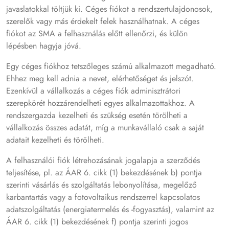
javaslatokkal töltjük ki. Céges fiókot a rendszertulajdonosok,
szerelők vagy más érdekelt felek használhatnak. A céges
fiókot az SMA a felhasználás előtt ellenőrzi, és külön
lépésben hagyja jóvá.
Egy céges fiókhoz tetszőleges számú alkalmazott megadható.
Ehhez meg kell adnia a nevet, elérhetőséget és jelszót.
Ezenkívül a vállalkozás a céges fiók adminisztrátori
szerepkörét hozzárendelheti egyes alkalmazottakhoz. A
rendszergazda kezelheti és szükség esetén törölheti a
vállalkozás összes adatát, míg a munkavállaló csak a saját
adatait kezelheti és törölheti.
A felhasználói fiók létrehozásának jogalapja a szerződés
teljesítése, pl. az ÁAR 6. cikk (1) bekezdésének b) pontja
szerinti vásárlás és szolgáltatás lebonyolítása, megelőző
karbantartás vagy a fotovoltaikus rendszerrel kapcsolatos
adatszolgáltatás (energiatermelés és -fogyasztás), valamint az
ÁAR 6. cikk (1) bekezdésének f) pontja szerinti jogos