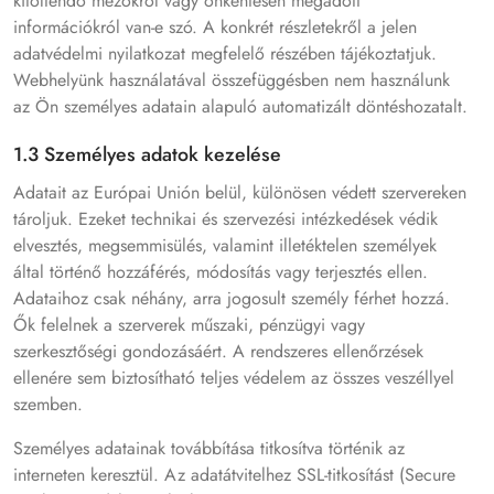
kitöltendő mezőkről vagy önkéntesen megadott
információkról van-e szó. A konkrét részletekről a jelen
adatvédelmi nyilatkozat megfelelő részében tájékoztatjuk.
Webhelyünk használatával összefüggésben nem használunk
az Ön személyes adatain alapuló automatizált döntéshozatalt.
1.3 Személyes adatok kezelése
Adatait az Európai Unión belül, különösen védett szervereken
tároljuk. Ezeket technikai és szervezési intézkedések védik
elvesztés, megsemmisülés, valamint illetéktelen személyek
által történő hozzáférés, módosítás vagy terjesztés ellen.
Adataihoz csak néhány, arra jogosult személy férhet hozzá.
Ők felelnek a szerverek műszaki, pénzügyi vagy
szerkesztőségi gondozásáért. A rendszeres ellenőrzések
ellenére sem biztosítható teljes védelem az összes veszéllyel
szemben.
Személyes adatainak továbbítása titkosítva történik az
interneten keresztül. Az adatátvitelhez SSL-titkosítást (Secure