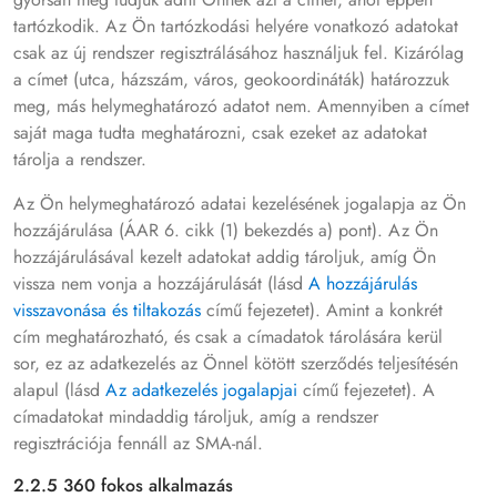
tartózkodik. Az Ön tartózkodási helyére vonatkozó adatokat
csak az új rendszer regisztrálásához használjuk fel. Kizárólag
a címet (utca, házszám, város, geokoordináták) határozzuk
meg, más helymeghatározó adatot nem. Amennyiben a címet
saját maga tudta meghatározni, csak ezeket az adatokat
tárolja a rendszer.
Az Ön helymeghatározó adatai kezelésének jogalapja az Ön
hozzájárulása (ÁAR 6. cikk (1) bekezdés a) pont). Az Ön
hozzájárulásával kezelt adatokat addig tároljuk, amíg Ön
vissza nem vonja a hozzájárulását (lásd
A hozzájárulás
visszavonása és tiltakozás
című fejezetet). Amint a konkrét
cím meghatározható, és csak a címadatok tárolására kerül
sor, ez az adatkezelés az Önnel kötött szerződés teljesítésén
alapul (lásd
Az adatkezelés jogalapjai
című fejezetet). A
címadatokat mindaddig tároljuk, amíg a rendszer
regisztrációja fennáll az SMA-nál.
2.2.5 360 fokos alkalmazás