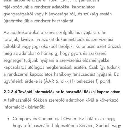
tájékozódunk a rendszer adatokkal kapcsolatos
gyengeségeiről vagy hiányosságairól, és szükség esetén
újraértékeljük a rendszer használatát.
Az adatrekordokat a szervizszolgáltatás nyújtása után
töröljük, kivéve, ha azokat dokumentációs és szervizelési
célokból vagy jogi okokból tároljuk. Különösen azért őrizzük
meg az adatokat 6 hónapig, hogy gyors és szakszerű
segítséget tudjunk nyújtani a szervizelési előzményekkel
kapcsolatos utólagos megkeresések esetén. Csak így tudunk
a rendszerrel kapcsolatos hatékony tanácsadást nyújtani. Ez
ügyfeleink érdeke is (ÁAR 6. cikk (1) bekezdés f) pont).
2.2.3.4 További információk az felhasználói fiókkal kapcsolatban
A felhasználói fiókban szereplő adatokon kívül a következő
információk kérhetők:
Company és Commercial Owner: Ez határozza meg,
hogy a felhasználói fiók esetében Service, Sunbelt vagy