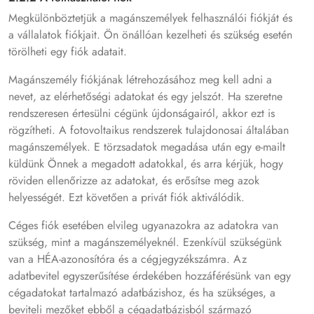
Megkülönböztetjük a magánszemélyek felhasználói fiókját és
a vállalatok fiókjait. Ön önállóan kezelheti és szükség esetén
törölheti egy fiók adatait.
Magánszemély fiókjának létrehozásához meg kell adni a
nevet, az elérhetőségi adatokat és egy jelszót. Ha szeretne
rendszeresen értesülni cégünk újdonságairól, akkor ezt is
rögzítheti. A fotovoltaikus rendszerek tulajdonosai általában
magánszemélyek. E törzsadatok megadása után egy e-mailt
küldünk Önnek a megadott adatokkal, és arra kérjük, hogy
röviden ellenőrizze az adatokat, és erősítse meg azok
helyességét. Ezt követően a privát fiók aktiválódik.
Céges fiók esetében elvileg ugyanazokra az adatokra van
szükség, mint a magánszemélyeknél. Ezenkívül szükségünk
van a HÉA-azonosítóra és a cégjegyzékszámra. Az
adatbevitel egyszerűsítése érdekében hozzáférésünk van egy
cégadatokat tartalmazó adatbázishoz, és ha szükséges, a
beviteli mezőket ebből a cégadatbázisból származó