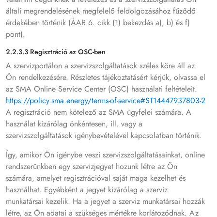
általi megrendelésének megfelelő feldolgozásához fűződő
érdekében történik (ÁAR 6. cikk (1) bekezdés a), b) és f)
pont).
2.2.3.3 Regisztráció az OSC-ben
A szervizportálon a szervizszolgáltatások széles köre áll az
Ön rendelkezésére. Részletes tájékoztatásért kérjük, olvassa el
az SMA Online Service Center (OSC) használati feltételeit.
https://policy.sma.energy/terms-of-service#ST14447937803-2
A regisztráció nem kötelező az SMA ügyfelei számára. A
használat kizárólag önkéntesen, ill. vagy a
szervizszolgáltatások igénybevételével kapcsolatban történik.
Így, amikor Ön igénybe veszi szervizszolgáltatásainkat, online
rendszerünkben egy szervizjegyet hozunk létre az Ön
számára, amelyet regisztrációval saját maga kezelhet és
használhat. Egyébként a jegyet kizárólag a szerviz
munkatársai kezelik. Ha a jegyet a szerviz munkatársai hozzák
létre, az Ön adatai a szükséges mértékre korlátozódnak. Az