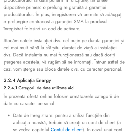
producătorului la data punerii în funcțiune, iar unele
dispozitive primesc o prelungire gratuită a garanției
producătorului. În plus, înregistrarea vă permite să adăugați
o prelungire contracost a garanției SMA la produsul
înregistrat folosind un cod de activare.
Stocăm datele instalației dvs. cel puțin pe durata garanției și
cel mai mult până la sfârșitul duratei de viață a instalației
dvs. Dacă instalația nu mai funcționează sau dacă doriți
ștergerea acesteia, vă rugăm să ne informați. Într-un astfel de
caz, vom șterge sau bloca datele dvs. cu caracter personal.
2.2.4 Aplicația Energy
2.2.4.1 Categorii de date utilizate aici
În prezenta ofertă online folosim următoarele categorii de
date cu caracter personal:
Date de înregistrare: pentru a utiliza funcțiile din
aplicația noastră, trebuie să creați un cont de client (a
se vedea capitolul
Contul de client
). În cazul unui cont