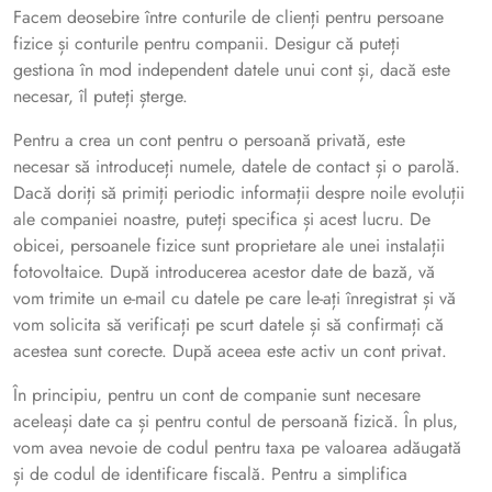
Facem deosebire între conturile de clienți pentru persoane
fizice și conturile pentru companii. Desigur că puteți
gestiona în mod independent datele unui cont și, dacă este
necesar, îl puteți șterge.
Pentru a crea un cont pentru o persoană privată, este
necesar să introduceți numele, datele de contact și o parolă.
Dacă doriți să primiți periodic informații despre noile evoluții
ale companiei noastre, puteți specifica și acest lucru. De
obicei, persoanele fizice sunt proprietare ale unei instalații
fotovoltaice. După introducerea acestor date de bază, vă
vom trimite un e-mail cu datele pe care le-ați înregistrat și vă
vom solicita să verificați pe scurt datele și să confirmați că
acestea sunt corecte. După aceea este activ un cont privat.
În principiu, pentru un cont de companie sunt necesare
aceleași date ca și pentru contul de persoană fizică. În plus,
vom avea nevoie de codul pentru taxa pe valoarea adăugată
și de codul de identificare fiscală. Pentru a simplifica