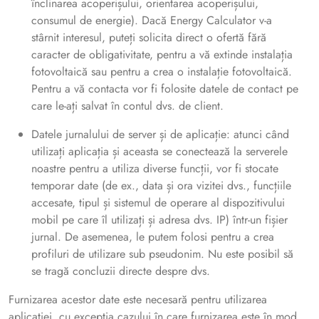
înclinarea acoperișului, orientarea acoperișului,
consumul de energie). Dacă Energy Calculator v-a
stârnit interesul, puteți solicita direct o ofertă fără
caracter de obligativitate, pentru a vă extinde instalația
fotovoltaică sau pentru a crea o instalație fotovoltaică.
Pentru a vă contacta vor fi folosite datele de contact pe
care le-ați salvat în contul dvs. de client.
Datele jurnalului de server și de aplicație: atunci când
utilizați aplicația și aceasta se conectează la serverele
noastre pentru a utiliza diverse funcții, vor fi stocate
temporar date (de ex., data și ora vizitei dvs., funcțiile
accesate, tipul și sistemul de operare al dispozitivului
mobil pe care îl utilizați și adresa dvs. IP) într-un fișier
jurnal. De asemenea, le putem folosi pentru a crea
profiluri de utilizare sub pseudonim. Nu este posibil să
se tragă concluzii directe despre dvs.
Furnizarea acestor date este necesară pentru utilizarea
aplicației, cu excepția cazului în care furnizarea este în mod