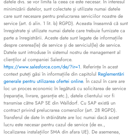
datele dvs. se vor limita la ceea ce este necesar. În interesul
minimizării datelor, sunt colectate și utilizate numai datele
care sunt necesare pentru prelucrarea serviciilor noastre de
service (art. 6 alin. 1 lit. b) RGPD). Aceasta înseamnă că sunt
înregistrate și utilizate numai datele care trebuie furnizate ca
parte a înregistrării. Aceste date sunt legate de informațiile
despre cererea(le) de service și de serviciul(le) de service.
Datele sunt introduse în sistemul nostru de management al
clienților al companiei Salesforce.
https://www.salesforce.com/de/?ir=1
. Referințe în acest
context puteți găsi în informațiile din capitolul
Reglementări
generale pentru utilizarea ofertei online
. În cazul în care are
loc un proces economic în legătură cu solicitarea de service
(reparație, livrare, garanție etc.), datele clientului vor fi
transmise către SAP SE din Walldorf. Cu SAP există un
contract privind prelucrarea comenzilor (art. 28 RGPD).
Transferul de date în străinătate are loc numai dacă acest
lucru este necesar pentru cazul de service (de ex.,
localizarea instalațiilor SMA din afara UE). De asemenea,