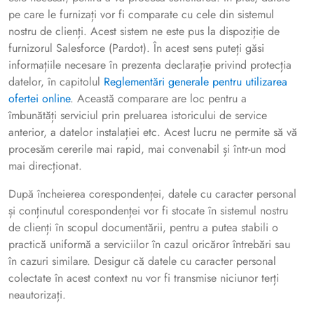
pe care le furnizați vor fi comparate cu cele din sistemul
nostru de clienți. Acest sistem ne este pus la dispoziție de
furnizorul Salesforce (Pardot). În acest sens puteți găsi
informațiile necesare în prezenta declarație privind protecția
datelor, în capitolul
Reglementări generale pentru utilizarea
ofertei online
. Această comparare are loc pentru a
îmbunătăți serviciul prin preluarea istoricului de service
anterior, a datelor instalației etc. Acest lucru ne permite să vă
procesăm cererile mai rapid, mai convenabil și într-un mod
mai direcționat.
După încheierea corespondenței, datele cu caracter personal
și conținutul corespondenței vor fi stocate în sistemul nostru
de clienți în scopul documentării, pentru a putea stabili o
practică uniformă a serviciilor în cazul oricăror întrebări sau
în cazuri similare. Desigur că datele cu caracter personal
colectate în acest context nu vor fi transmise niciunor terți
neautorizați.