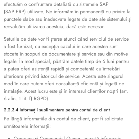
efectuăm o confruntare detaliată cu sistemele SAP
(SAP ERP) utilizate. Ne informăm în permanență cu privire la
punctele slabe sau inadecvate legate de date ale sistemului și
reevaluăm utilizarea acestuia, dacă este necesar.
Seturile de date vor fi șterse atunci când serviciul de service
a fost furnizat, cu excepția cazului în care acestea sunt
stocate în scopuri de documentare și service sau din motive
legale. În mod special, păstrăm datele timp de 6 luni pentru
a putea oferi asistență rapidă și competentă cu întrebări
ulterioare privind istoricul de service. Acesta este singurul
mod în care putem oferi consultanță eficientă și legată de
instalație. Acest lucru este și în interesul clienților noștri (art.
6 alin. 1 lit. f) RGPD).
2.2.3.4 Informații suplimentare pentru contul de client
Pe lângă informațiile din contul de client, pot fi solicitate
următoarele informații:
Company și Commercial Owner: această informație