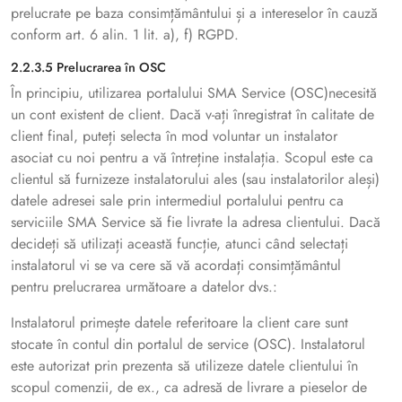
prelucrate pe baza consimțământului și a intereselor în cauză
conform art. 6 alin. 1 lit. a), f) RGPD.
2.2.3.5 Prelucrarea în OSC
În principiu, utilizarea portalului SMA Service (OSC)necesită
un cont existent de client. Dacă v-ați înregistrat în calitate de
client final, puteți selecta în mod voluntar un instalator
asociat cu noi pentru a vă întreține instalația. Scopul este ca
clientul să furnizeze instalatorului ales (sau instalatorilor aleși)
datele adresei sale prin intermediul portalului pentru ca
serviciile SMA Service să fie livrate la adresa clientului. Dacă
decideți să utilizați această funcție, atunci când selectați
instalatorul vi se va cere să vă acordați consimțământul
pentru prelucrarea următoare a datelor dvs.:
Instalatorul primește datele referitoare la client care sunt
stocate în contul din portalul de service (OSC). Instalatorul
este autorizat prin prezenta să utilizeze datele clientului în
scopul comenzii, de ex., ca adresă de livrare a pieselor de