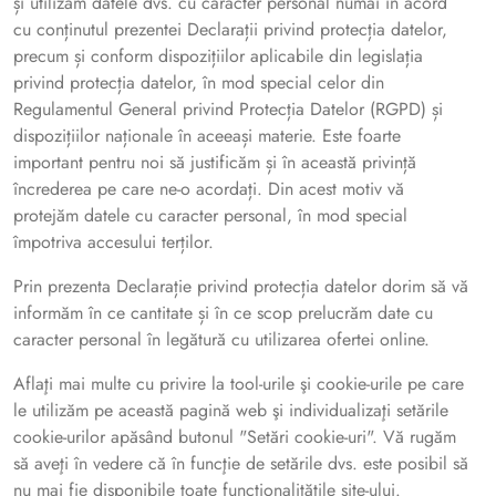
și utilizăm datele dvs. cu caracter personal numai în acord
cu conținutul prezentei Declarații privind protecția datelor,
precum și conform dispozițiilor aplicabile din legislația
privind protecția datelor, în mod special celor din
Regulamentul General privind Protecția Datelor (RGPD) și
dispozițiilor naționale în aceeași materie. Este foarte
important pentru noi să justificăm și în această privință
încrederea pe care ne-o acordați. Din acest motiv vă
protejăm datele cu caracter personal, în mod special
împotriva accesului terților.
Prin prezenta Declarație privind protecția datelor dorim să vă
informăm în ce cantitate și în ce scop prelucrăm date cu
caracter personal în legătură cu utilizarea ofertei online.
Aflaţi mai multe cu privire la tool-urile şi cookie-urile pe care
le utilizăm pe această pagină web şi individualizaţi setările
cookie-urilor apăsând butonul "Setări cookie-uri". Vă rugăm
să aveţi în vedere că în funcţie de setările dvs. este posibil să
nu mai fie disponibile toate funcţionalităţile site-ului.