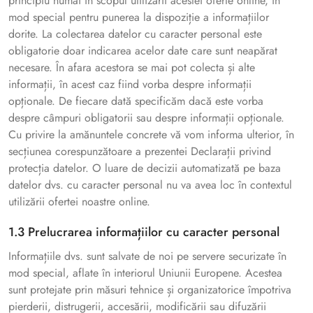
principiu numai în scopul utilizării acestei oferte online, în
mod special pentru punerea la dispoziție a informațiilor
dorite. La colectarea datelor cu caracter personal este
obligatorie doar indicarea acelor date care sunt neapărat
necesare. În afara acestora se mai pot colecta și alte
informații, în acest caz fiind vorba despre informații
opționale. De fiecare dată specificăm dacă este vorba
despre câmpuri obligatorii sau despre informații opționale.
Cu privire la amănuntele concrete vă vom informa ulterior, în
secțiunea corespunzătoare a prezentei Declarații privind
protecția datelor. O luare de decizii automatizată pe baza
datelor dvs. cu caracter personal nu va avea loc în contextul
utilizării ofertei noastre online.
1.3 Prelucrarea informațiilor cu caracter personal
Informațiile dvs. sunt salvate de noi pe servere securizate în
mod special, aflate în interiorul Uniunii Europene. Acestea
sunt protejate prin măsuri tehnice și organizatorice împotriva
pierderii, distrugerii, accesării, modificării sau difuzării