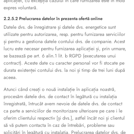
aplicației, cu excepția cazului în care furnizarea este în mod
expres voluntară.
2.2.5.2 Prelucrarea datelor în prezenta ofertă online
Datele dvs. de înregistrare și datele dvs. energetice sunt
utilizate pentru autorizarea, resp. pentru furnizarea serviciilor
și pentru a gestiona datele contului dvs. de companie. Acest
lucru este necesar pentru furnizarea aplicației și, prin urmare,
se bazează pe art. 6 alin.1 lit. b RGPD (executarea unui
contract). Aceste date cu caracter personal vor fi stocate pe
durata existenței contului dvs. la noi și timp de trei luni după
aceea.
Atunci când creați o nouă instalație în aplicația noastră,
procesăm datele dvs. de contact în legătură cu instalația
înregistrată, întrucât avem nevoie de datele dvs. de contact
ca parte a serviciilor de monitorizare ulterioare pe care i le
oferim clientului respectiv [și dvs.], astfel încât noi și clientul
să vă putem contacta în caz de întrebări, probleme sau
solicitări în legătură cu instalația. Prelucrarea datelor dvs. de