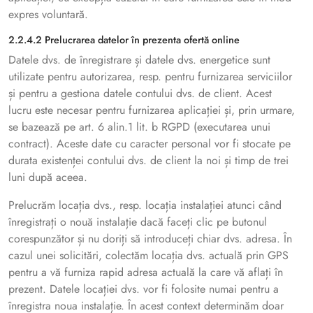
expres voluntară.
2.2.4.2 Prelucrarea datelor în prezenta ofertă online
Datele dvs. de înregistrare și datele dvs. energetice sunt
utilizate pentru autorizarea, resp. pentru furnizarea serviciilor
și pentru a gestiona datele contului dvs. de client. Acest
lucru este necesar pentru furnizarea aplicației și, prin urmare,
se bazează pe art. 6 alin.1 lit. b RGPD (executarea unui
contract). Aceste date cu caracter personal vor fi stocate pe
durata existenței contului dvs. de client la noi și timp de trei
luni după aceea.
Prelucrăm locația dvs., resp. locația instalației atunci când
înregistrați o nouă instalație dacă faceți clic pe butonul
corespunzător și nu doriți să introduceți chiar dvs. adresa. În
cazul unei solicitări, colectăm locația dvs. actuală prin GPS
pentru a vă furniza rapid adresa actuală la care vă aflați în
prezent. Datele locației dvs. vor fi folosite numai pentru a
înregistra noua instalație. În acest context determinăm doar