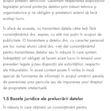
scopul prestării serviciilor. Garantăm respectarea dispozițiilor
legislației privind protecția datelor prin măsuri tehnice și
organizatorice și ne obligăm și prestatorii externi să facă
același lucru.
În afară de aceasta, nu transmitem datele către terți fără
consimțământul dvs. expres, cu atât mai puțin în scopuri de
publicitate. O transmitere a datelor dvs. cu caracter personal
are loc numai atunci când dvs. v-ați dat consimțământul
pentru transmiterea datelor sau în măsura în care suntem
îndreptățiți ori obligați să facem acest lucru în temeiul unor
prevederi legale și/sau dispoziții ale autorităților, respectiv
ale tribunalelor. În acest context poate fi vorba în mod
special de furnizarea de informații în scopul urmăririi penale,
de prevenirea unor pericole sau de impunerea unor drepturi
de proprietate intelectuală.
1.5 Bazele juridice ale prelucrării datelor
În măsura în care obținem un consimțământ pentru